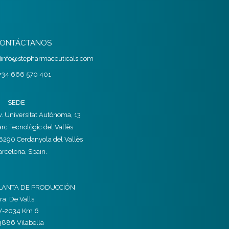
ONTÁCTANOS
info@stepharmaceuticals.com
+34 666 570 401
SEDE
v. Universitat Autònoma, 13
arc Tecnològic del Vallès
8290 Cerdanyola del Vallès
arcelona, Spain.
LANTA DE PRODUCCIÓN
ra. De Valls
V-2034 Km 6
3886 Vilabella