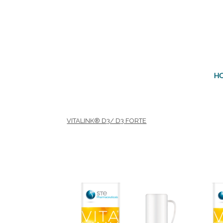
Área terapéutica
Edad
H
VITALINK® D3/ D3 FORTE