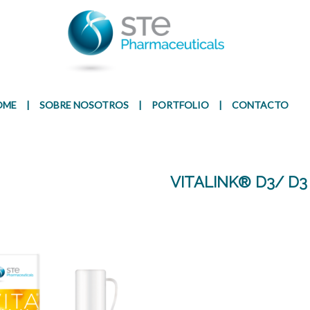
Presentación
Ingr
OME
|
SOBRE NOSOTROS
|
PORTFOLIO
|
CONTACTO
VITALINK® D3/ D3