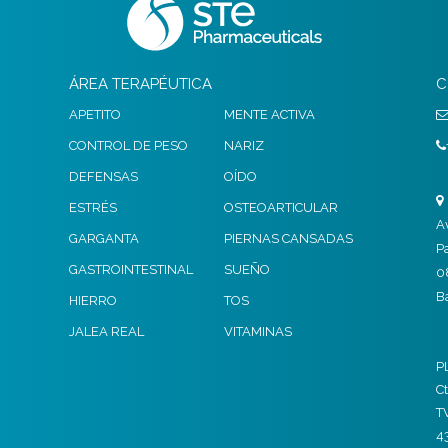
ÁREA TERAPÉUTICA
C
APETITO
MENTE ACTIVA
CONTROL DE PESO
NARIZ
DEFENSAS
OÍDO
ESTRÉS
OSTEOARTICULAR
A
GARGANTA
PIERNAS CANSADAS
P
GASTROINTESTINAL
SUEÑO
0
B
HIERRO
TOS
JALEA REAL
VITAMINAS
P
Ct
T
4