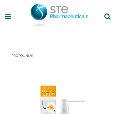
Área terapéutica
PROPOLINK®
Edad
Presentación
Ingredientes
Preferencias