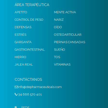
ÁREA TERAPÉUTICA
APETITO
MENTE ACTIVA
CONTROL DE PESO
NARIZ
DEFENSAS
OÍDO
ESTRÉS
OSTEOARTICULAR
GARGANTA
PIERNAS CANSADAS
GASTROINTESTINAL
SUEÑO
HIERRO
TOS
JALEA REAL
VITAMINAS
CONTÁCTANOS
info@stepharmaceuticals.com
+34 666 570 401
SEDE