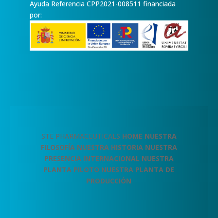
Ayuda Referencia CPP2021-008511 financiada
por:
STE PHARMACEUTICALS
HOME
NUESTRA
FILOSOFÍA
NUESTRA HISTORIA
NUESTRA
PRESENCIA INTERNACIONAL
NUESTRA
PLANTA PILOTO
NUESTRA PLANTA DE
PRODUCCIÓN