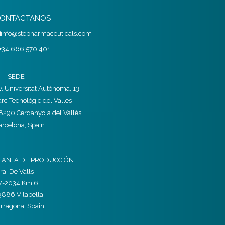
ONTÁCTANOS
info@stepharmaceuticals.com
+34 666 570 401
SEDE
v. Universitat Autònoma, 13
arc Tecnològic del Vallès
8290 Cerdanyola del Vallès
arcelona, Spain.
LANTA DE PRODUCCIÓN
ra. De Valls
V-2034 Km 6
3886 Vilabella
arragona, Spain.