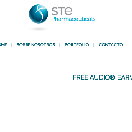
Presentación
Ingr
OME
|
SOBRE NOSOTROS
|
PORTFOLIO
|
CONTACTO
FREE AUDIO® EA