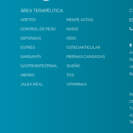
ÁREA TERAPÉUTICA
C
APETITO
MENTE ACTIVA
CONTROL DE PESO
NARIZ
DEFENSAS
OÍDO
ESTRÉS
OSTEOARTICULAR
A
GARGANTA
PIERNAS CANSADAS
P
GASTROINTESTINAL
SUEÑO
0
B
HIERRO
TOS
JALEA REAL
VITAMINAS
P
Ct
T
4
T