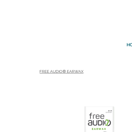
Área terapéutica
Edad
H
FREE AUDIO® EARWAX