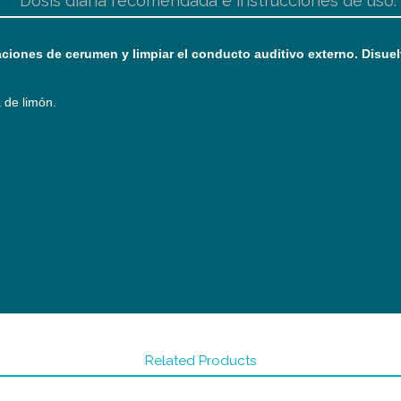
Dosis diaria recomendada e instrucciones de uso:
iones de cerumen y limpiar el conducto auditivo externo. Disuelv
 de limón.
Related Products