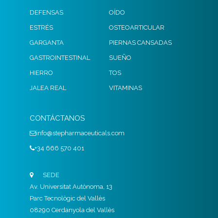
DEFENSAS
OÍDO
ESTRÉS
OSTEOARTICULAR
GARGANTA
PIERNAS CANSADAS
GASTROINTESTINAL
SUEÑO
HIERRO
TOS
JALEA REAL
VITAMINAS
CONTÁCTANOS
info@stepharmaceuticals.com
+34 666 570 401
SEDE
Av. Universitat Autònoma, 13
Parc Tecnològic del Vallès
08290 Cerdanyola del Vallès